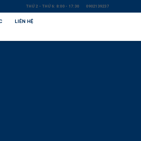
THỨ 2 - THỨ 6: 8:00 - 17:30
0902139237
C
LIÊN HỆ