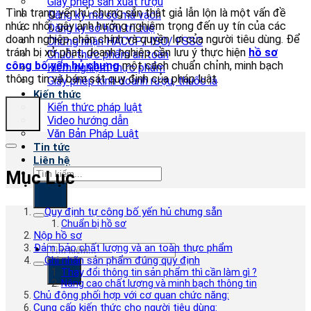
Giấy phép sản xuất rượu
Tình trạng yến hủ chưng sẵn thật giả lẫn lộn là một vấn đề
Đăng ký mã số mã vạch
nhức nhối, gây ảnh hưởng nghiêm trọng đến uy tín của các
Đăng ký sở hữu trí tuệ
doanh nghiệp chân chính và quyền lợi của người tiêu dùng. Để
Chứng nhận HACCP/ ISO/ FSSC
tránh bị xử phạt, doanh nghiệp cần lưu ý thực hiện
hồ sơ
Chuỗi thực phẩm an toàn
công bố yến hủ chưng
một cách chuẩn chỉnh, minh bạch
Kiểm nghiệm thực phẩm
thông tin và bám sát quy định của pháp luật.
Giấy phép kinh doanh rượu, thuốc lá
Kiến thức
Kiến thức pháp luật
Video hướng dẫn
Văn Bản Pháp Luật
Tin tức
Liên hệ
Mục Lục
Quy định tự công bố yến hủ chưng sẵn
Chuẩn bị hồ sơ
Nộp hồ sơ
Đảm bảo chất lượng và an toàn thực phẩm
Ghi nhãn sản phẩm đúng quy định
Thay đổi thông tin sản phẩm thì cần làm gì ?
Nâng cao chất lượng và minh bạch thông tin
Chủ động phối hợp với cơ quan chức năng:
Cung cấp kiến thức cho người tiêu dùng: