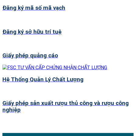
Đăng ký mã số mã vạch
Đăng ký sở hữu trí tuệ
Giấy phép quảng cáo
Hệ Thống Quản Lý Chất Lượng
Giấy phép sản xuất rượu thủ công và rượu công
nghiệp