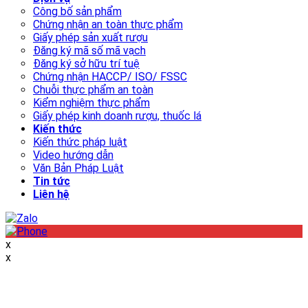
Công bố sản phẩm
Chứng nhận an toàn thực phẩm
Giấy phép sản xuất rượu
Đăng ký mã số mã vạch
Đăng ký sở hữu trí tuệ
Chứng nhận HACCP/ ISO/ FSSC
Chuỗi thực phẩm an toàn
Kiểm nghiệm thực phẩm
Giấy phép kinh doanh rượu, thuốc lá
Kiến thức
Kiến thức pháp luật
Video hướng dẫn
Văn Bản Pháp Luật
Tin tức
Liên hệ
x
x