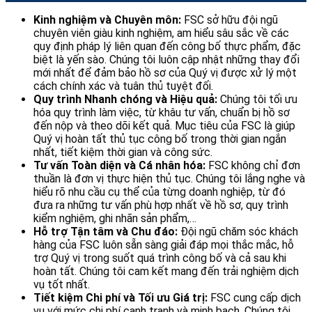
Kinh nghiệm và Chuyên môn:
FSC sở hữu đội ngũ
chuyên viên giàu kinh nghiệm, am hiểu sâu sắc về các
quy định pháp lý liên quan đến công bố thực phẩm, đặc
biệt là yến sào. Chúng tôi luôn cập nhật những thay đổi
mới nhất để đảm bảo hồ sơ của Quý vị được xử lý một
cách chính xác và tuân thủ tuyệt đối.
Quy trình Nhanh chóng và Hiệu quả:
Chúng tôi tối ưu
hóa quy trình làm việc, từ khâu tư vấn, chuẩn bị hồ sơ
đến nộp và theo dõi kết quả. Mục tiêu của FSC là giúp
Quý vị hoàn tất thủ tục công bố trong thời gian ngắn
nhất, tiết kiệm thời gian và công sức.
Tư vấn Toàn diện và Cá nhân hóa:
FSC không chỉ đơn
thuần là đơn vị thực hiện thủ tục. Chúng tôi lắng nghe và
hiểu rõ nhu cầu cụ thể của từng doanh nghiệp, từ đó
đưa ra những tư vấn phù hợp nhất về hồ sơ, quy trình
kiểm nghiệm, ghi nhãn sản phẩm,…
Hỗ trợ Tận tâm và Chu đáo:
Đội ngũ chăm sóc khách
hàng của FSC luôn sẵn sàng giải đáp mọi thắc mắc, hỗ
trợ Quý vị trong suốt quá trình công bố và cả sau khi
hoàn tất. Chúng tôi cam kết mang đến trải nghiệm dịch
vụ tốt nhất.
Tiết kiệm Chi phí và Tối ưu Giá trị:
FSC cung cấp dịch
vụ với mức chi phí cạnh tranh và minh bạch. Chúng tôi