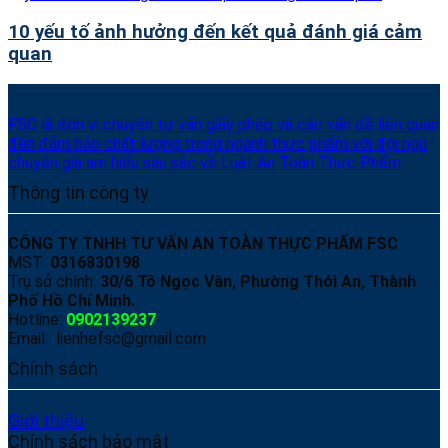
10 yếu tố ảnh hưởng đến kết quả đánh giá cảm
quan
FSC là đơn vị chuyên tư vấn giấy phép và các vấn đề liên quan
đến đảm bảo chất lượng trong ngành thực phẩm với đội ngũ
chuyên gia am hiểu sâu sắc về Luật An Toàn Thực Phẩm.
Thông tin công ty
CÔNG TY TNHH TƯ VẤN AN TOÀN THỰC PHẨM FSC
MST:
0316830198
Trụ sở chính:
30/6 Tô Ngọc Vân, Phường Thới An, Thành
Phố Hồ Chí Minh.
Hotline:
0902139237
Email: lienhefsc@gmail.com
Chính sách
Giới thiệu
Chính sách bảo mật