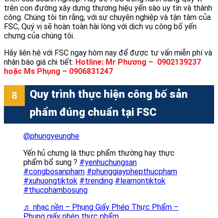
trên con đường xây dựng thương hiệu yến sào uy tín và thành
công. Chúng tôi tin rằng, với sự chuyên nghiệp và tận tâm của
FSC, Quý vị sẽ hoàn toàn hài lòng với dịch vụ công bố yến
chưng của chúng tôi.
Hãy liên hệ với FSC ngay hôm nay để được tư vấn miễn phí và
nhận báo giá chi tiết:
Hotline: Mr Phương – 0902139237
hoặc Ms Phụng – 0906831247
Quy trình thực hiện công bố sản
phẩm đúng chuẩn tại FSC
@phungyeunghe
Yến hủ chưng là thực phẩm thường hay thực
phẩm bổ sung ?
#yenhuchungsan
#congbosanpham
#phunggiayphepthucpham
#xuhuongtiktok
#trending
#learnontiktok
#thucphambosung
♬ nhạc nền – Phụng Giấy Phép Thực Phẩm –
Phụng giấy phép thực phẩm