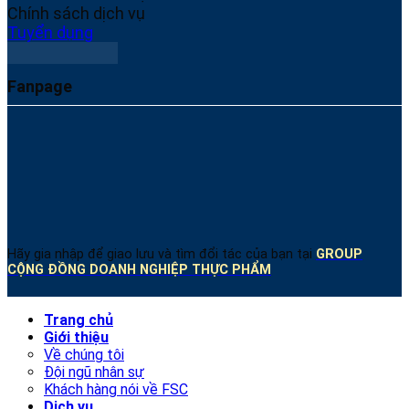
Chính sách dịch vụ
Tuyển dụng
Fanpage
Hãy gia nhập để giao lưu và tìm đổi tác của bạn tại
GROUP
CỘNG ĐỒNG DOANH NGHIỆP THỰC PHẨM
Trang chủ
Giới thiệu
Về chúng tôi
Đội ngũ nhân sự
Khách hàng nói về FSC
Dịch vụ